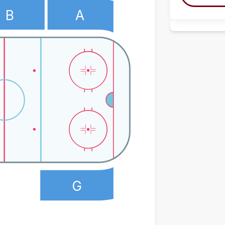
B
A
G