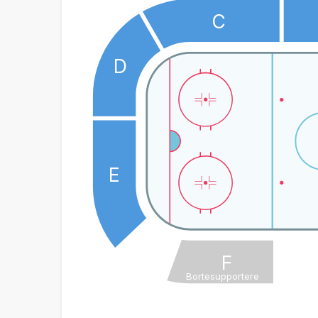
C
D
E
F
Bortesupportere