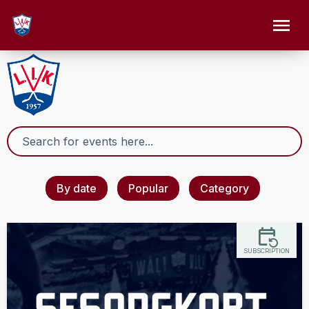
By date
Popular
Category
SUBSCRIPTION