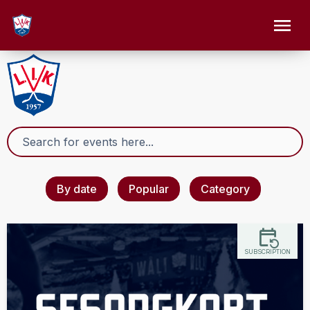
By date
Popular
Category
SUBSCRIPTION